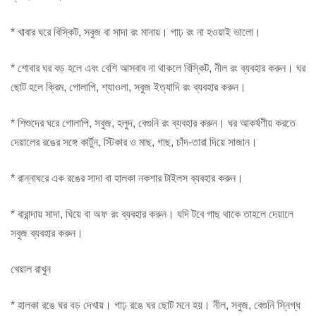
* খাবার ঘরে বিস্কিট, সবুজ বা সাদা রং মানায়। গাঢ় রং না হওয়াই ভালো।
* শোবার ঘর বড় হলে এবং বেশি আসবাব না থাকলে বিস্কিট, নীল রং ব্যবহার করুন। ঘর
ছোট হলে ক্রিম, গোলাপি, শ্যাওলা, সবুজ ইত্যাদি রং ব্যবহার করুন।
* শিশুদের ঘরে গোলাপি, সবুজ, হলুদ, বেগুনি রং ব্যবহার করুন। ঘর আকর্ষণীয় করতে
দেয়ালের রঙের সঙ্গে কার্টুন, স্টিকার ও মাছ, গাছ, চাঁদ-তারা দিয়ে সাজান।
* রান্নাঘরে এক রঙের সাদা বা হালকা নকশার টাইলস ব্যবহার করুন।
* বারান্দায় সাদা, ঘিয়ে বা অফ রং ব্যবহার করুন। যদি টবে গাছ থাকে তাহলে দেয়ালে
সবুজ ব্যবহার করুন।
খেয়াল রাখুন
* হালকা রঙে ঘর বড় দেখায়। গাঢ় রঙে ঘর ছোট মনে হয়। নীল, সবুজ, বেগুনি স্নিগ্ধ