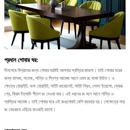
প্রধান শোবার ঘর:
দিনশেষে বিশ্রামের জন্য শোবার ঘরটাই আপনার স্বস্তির জায়গা। তাই শোবার ঘরের
জন্য হালকা, সতেজ, শান্তি ও স্নিগ্ধ আমেজ আনে এমন রং থাকা উচিত। এ
ক্ষেত্রে হোয়াইট, অফ হোয়াইট, লাইট ভায়োলেট, লাইট গ্রিন, লেমন ইয়েলো, ফ্রেঞ্চ
গ্রে, ক্রিম ইত্যাদি শীতল রং দেওয়া যায়। এই ধরনের রং মনে আনে শান্তি ও
স্বস্তির আমেজ। তাই শোবার ঘরে এই রংগুলোরই বেশি ব্যবহার হয়। সেক্ষেত্রে গাড়
রং বেডরুমে এড়িয়ে যাওয়াই ভালো।