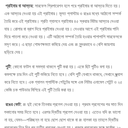
প্রাইমার বা আস্তর:
সারফেস প্রিপারেশন হলে পরে প্রাইমার বা আস্তর দিতে হয়।
এক আস্তর দেওয়া হয় এই প্রাইমার। মূলত প্লাস্টার ও রঙের মধ্যে আঠালো সম্পর্ক
তৈরি করে এই প্রাইমার। প্রতি গ্যালনে প্রাইমার ৪৫ স্কয়ার মিটার আস্তর দেওয়া
যায়। রোলার বা ব্রাশ দিয়ে প্রাইমার দেওয়া হয়। দেওয়ার আগে এই প্রাইমার পানি
দিয়ে পাতলা করে নেওয়া হয়। এটি আঠালো সম্পর্ক তৈরি হওয়ার পাশাপাশি সারফেসকে
মসৃণ করে। এ ছাড়া শোষণক্ষমতা কমিয়ে দেয় এবং রং সুন্দরভাবে ও বেশি জায়গায়
ছড়িয়ে দেয়।
পুটি:
কোনো ফাটল বা সমস্যা থাকলে পুটি করা হয়। একে ছিট পুটিও বলা হয়।
কমপক্ষে
চা
র দিন এই পুটি শুকিয়ে নিতে হবে। বেশি পুটি যেখানে থাকবে, সেখানে স্ক্র্যাপ
করে নিতে হবে। এক গ্যালন প্লাস্টিক পেইন্টের সঙ্গে এক লিটার এনামেল পেইন্ট ও ২৫
কেজি চক পাউডার মিশিয়ে এই পুটি তৈরি করা হয়।
রঙের কোট:
রং দুই থেকে তিনবার প্রলেপ দেওয়া হয়। প্রথম প্রলেপের পর সাত দিন
শুকানোর সময় দিতে হবে। এরপর দ্বিতীয় প্রলেপ দেওয়া হয়। এতেও যদি রং ভালো
না হয়, যেমন—পরিচ্ছন্ন না হয়ে ছোপ ছোপ থাকে বা রং হালকা হয় তাহলে দ্বিতীয়
প্রলেপের তিন দিন পর তৃতীয় প্রলেপ দেওয়া হয়। প্রথম প্রলেপের সঙ্গে সর্বোচ্চ ২০