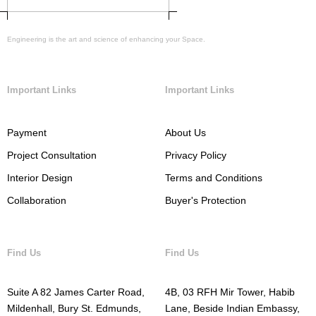
Engineering is the art and science of enhancing your Space.
Important Links
Important Links
Payment
About Us
Project Consultation
Privacy Policy
Interior Design
Terms and Conditions
Collaboration
Buyer's Protection
Find Us
Find Us
Suite A 82 James Carter Road,
4B, 03 RFH Mir Tower, Habib
Mildenhall, Bury St. Edmunds,
Lane, Beside Indian Embassy,