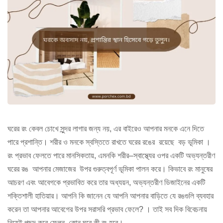
ঘরের রং কেবল চোখে সুন্দর লাগার জন্য নয়, এর বাইরেও আপনার মনকে এনে দিতে
পারে প্রশান্তি। শরীর ও মনকে স্বস্তিতে রাখতে ঘরের রঙের রয়েছে বড় ভূমিকা ।
রং প্রভাব ফেলতে পারে মানসিকতায়, এমনকি শরীর–স্বাস্থ্যের ওপর একটি অভ্যন্তরীণ
ঘরের রঙ আপনার মেজাজের উপর গুরুত্বপূর্ণ ভূমিকা পালন করে। কিভাবে রং মানুষের
আচরণ এবং আবেগকে প্রভাবিত করে তার অধ্যয়ন, অভ্যন্তরীণ ডিজাইনের একটি
শক্তিশালী হাতিয়ার। আপনি কি জানেন যে আপনি আপনার বাড়িতে যে রঙগুলি ব্যবহার
করেন তা আপনার আবেগের উপর সরাসরি প্রভাব ফেলে? । তাই সব দিক বিবেচনায়
নিয়েই পছন্দ করে ফেলুন, কোন ঘরে কী রং হবে।