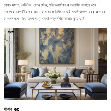
পেপার ম্যাশা, হেরিটেজ, যেমন স্টেন, মাইক্রোস্টোন বা বাইরামিং ব্যবহার করে
দেয়ালকে আকর্ষণীয় করা যায়। এ ঘরের রং নির্বাচনে তাই সতর্ক থাকতে হয়। এ ঘরের
রং এমন হবে, যাতে রঙের মধ্যে একটা অভ্যর্থনার আমেজ ফুটে ওঠে।
খাবার ঘর: