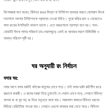
বিশেষজ্ঞরা মনে করেন, বিভিন্ন রঙের মিশ্রণ বা ইলিউশন ব্যবহার করলে ফ্লোরাল কিংবা
লতাপাতা নকশার ইলিউশনকে প্রাধান্য দেওয়া উচিত। পুরো বাড়ির ছাদ ও মেঝেতেও
সাদা রংয়ের উপস্থিতি থাকলে ভালো। এতে ঘরগুলোকে প্রশস্ত মনে হয়। অফ-
হোয়াইট কিংবা সাদার পরিবর্তে চার দেয়ালজুড়ে একই রং ব্যবহার করলে হিজিবিজি ও
আবদ্ধ পরিবেশ সৃষ্টি হয়।
ঘর অনুযায়ী রং নির্বাচন
বসার ঘর:
সবার আগে বসার ঘরটাই বাইরের মানুষের চোখে পড়ে। তাই বসার ঘরটা রুচিশীল রংয়ে
রাঙানো জরুরী। এ রুমের দরজা দিয়ে ঢুকতেই যে দেয়াল চোখে পড়ে, সেখানে বিভিন্ন
হালকা রং বা খুব গাঢ় রং দিয়ে নতুনত্ব আনা যায়। আজকাল বাজারে বিভিন্ন ধরনের
মিডিয়া হেরিটেইজ পাওয়া যায়। সেখানে এগুলো ব্যবহার করা যেতে পারে। বিভিন্ন