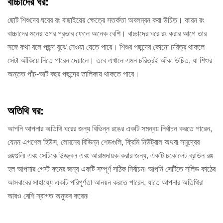
বাচ্চাদের ঘর:
ছোট শিশুদের ঘরের রং বাছাইয়ের ক্ষেত্রে সতর্কতা অবলম্বন করা উচিত। কারন রং
বাচ্চাদের মনের ওপর প্রভাব ফেলে অনেক বেশি। বাচ্চাদের ঘরে রং করার আগে তার
সঙ্গে কথা বলে পছন্দ বুঝে নেওয়া যেতে পারে। শিশুর পছন্দের কোনো চরিত্র থাকলে
সেটা আঁকিয়ে নিতে পারেন দেয়ালে। তবে এখানে এমন চরিত্রই আঁকা উচিত, যা শিশুর
অন্তত পাঁচ-আট বছর পছন্দের তালিকায় থাকতে পারে।
অতিথি ঘর:
আপনি আপনার অতিথি ঘরের জন্য বিভিন্ন রঙের একটি সমন্বয় নির্বাচন করতে পারেন,
যেমন এগশেল হিউস, লেমনের বিভিন্ন শেডগুলি, ক্রিমি নিউট্রাল অথবা সমুদ্রের
রঙগুলি৷ এবং সেটিকে
উজ্জ্বল
এবং আরামদায়ক করার জন্য, একটি চকোলেট ব্রাউন রঙ
হল আপনার গেস্ট রুমের জন্য একটি সম্পূর্ণ সঠিক নির্বাচন৷ আপনি সেটিতে সলিড কাঠের
আসবাবের সাহায্যে একটি পরিপূর্ণতা আনয়ন করতে পারেন, যাতে আপনার অতিথিরা
আরও বেশি স্বাগত অনুভব করেন৷