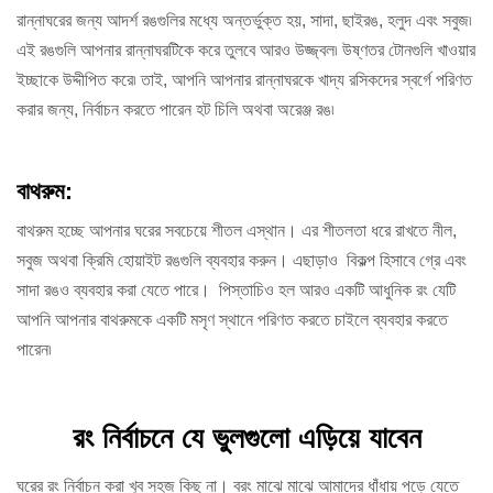
রান্নাঘরের জন্য আদর্শ রঙগুলির মধ্যে অন্তর্ভুক্ত হয়, সাদা, ছাইরঙ, হলুদ এবং সবুজ৷
এই রঙগুলি আপনার রান্নাঘরটিকে করে তুলবে আরও উজ্জ্বল৷ উষ্ণতর টোনগুলি খাওয়ার
ইচ্ছাকে উদ্দীপিত করে৷ তাই, আপনি আপনার রান্নাঘরকে খাদ্য রসিকদের স্বর্গে পরিণত
করার জন্য, নির্বাচন করতে পারেন হট চিলি অথবা অরেঞ্জ রঙ
৷
বাথরুম:
বাথরুম হচ্ছে আপনার ঘরের সবচেয়ে শীতল এস্থান। এর শীতলতা ধরে রাখতে নীল,
সবুজ অথবা ক্রিমি হোয়াইট রঙগুলি ব্যবহার করুন। এছাড়াও বিকল্প হিসাবে গ্রে এবং
সাদা রঙও ব্যবহার করা যেতে পারে। পিস্তাচিও হল আরও একটি আধুনিক রং যেটি
আপনি আপনার বাথরুমকে একটি মসৃণ স্থানে পরিণত করতে চাইলে ব্যবহার করতে
পারেন৷
রং নির্বাচনে যে ভুলগুলো এড়িয়ে যাবেন
ঘরের রং নির্বাচন করা খুব সহজ কিছু না। বরং মাঝে মাঝে আমাদের ধাঁধায় পড়ে যেতে