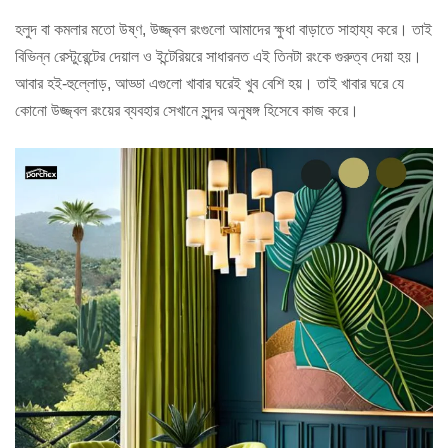
হলুদ বা কমলার মতো উষ্ণ, উজ্জ্বল রংগুলো আমাদের ক্ষুধা বাড়াতে সাহায্য করে। তাই
বিভিন্ন রেস্টুরেন্টের দেয়াল ও ইন্টেরিয়রে সাধারনত এই তিনটা রংকে গুরুত্ব দেয়া হয়।
আবার হই-হুল্লোড়, আড্ডা এগুলো খাবার ঘরেই খুব বেশি হয়। তাই খাবার ঘরে যে
কোনো উজ্জ্বল রংয়ের ব্যবহার সেখানে সুন্দর অনুষঙ্গ হিসেবে কাজ করে।