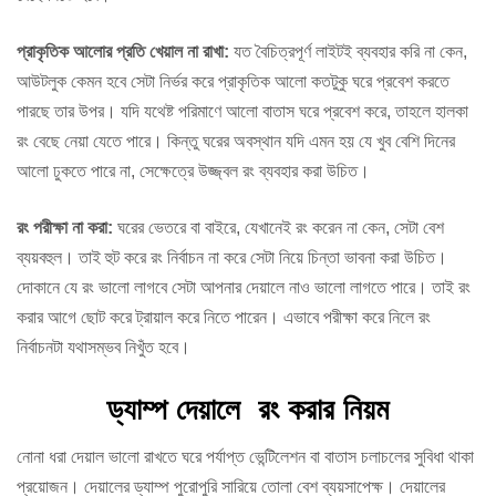
প্রাকৃতিক আলোর প্রতি খেয়াল না রাখা:
যত বৈচিত্রপূর্ণ লাইটই ব্যবহার করি না কেন,
আউটলুক কেমন হবে সেটা নির্ভর করে প্রাকৃতিক আলো কতটুকু ঘরে প্রবেশ করতে
পারছে তার উপর। যদি যথেষ্ট পরিমাণে আলো বাতাস ঘরে প্রবেশ করে, তাহলে হালকা
রং বেছে নেয়া যেতে পারে। কিন্তু ঘরের অবস্থান যদি এমন হয় যে খুব বেশি দিনের
আলো ঢুকতে পারে না, সেক্ষেত্রে উজ্জ্বল রং ব্যবহার করা উচিত।
রং পরীক্ষা না করা:
ঘরের ভেতরে বা বাইরে, যেখানেই রং করেন না কেন, সেটা বেশ
ব্যয়বহুল। তাই হুট করে রং নির্বাচন না করে সেটা নিয়ে চিন্তা ভাবনা করা উচিত।
দোকানে যে রং ভালো লাগবে সেটা আপনার দেয়ালে নাও ভালো লাগতে পারে। তাই রং
করার আগে ছোট করে ট্রায়াল করে নিতে পারেন। এভাবে পরীক্ষা করে নিলে রং
নির্বাচনটা যথাসম্ভব নিখুঁত হবে।
ড্যাম্প দেয়ালে
রং
করার নিয়ম
নোনা ধরা দেয়াল ভালো রাখতে ঘরে পর্যাপ্ত ভেন্টিলেশন বা বাতাস চলাচলের সুবিধা থাকা
প্রয়োজন। দেয়ালের ড্যাম্প পুরোপুরি সারিয়ে তোলা বেশ ব্যয়সাপেক্ষ। দেয়ালের