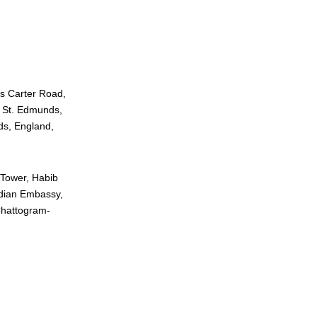
s Carter Road,
y St. Edmunds,
ds, England,
 Tower, Habib
ndian Embassy,
Chattogram-