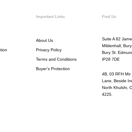
Important Links
Find Us
Suite A 82 Jame
About Us
Mildenhall, Bur
tion
Privacy Policy
Bury St. Edmun
Terms and Conditions
IP28 7DE
Buyer's Protection
4B, 03 RFH Mir
Lane, Beside I
North Khulshi, 
4225.