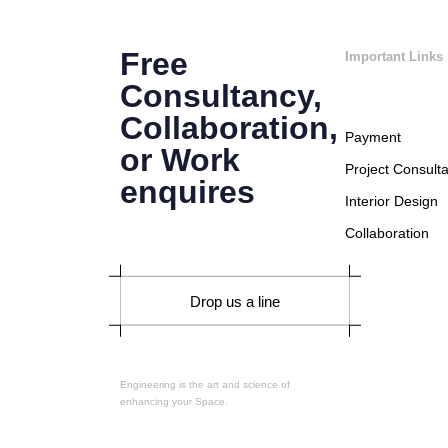
Free
Important Links
Consultancy,
Collaboration,
Payment
or Work
Project Consulta
enquires
Interior Design
Collaboration
Drop us a line
Engineering is the art and science of
enhancing your Space.