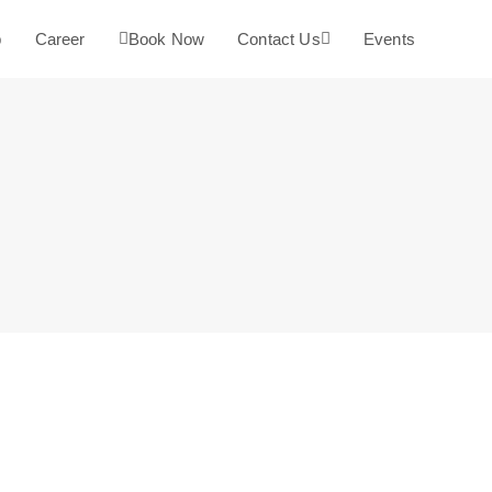
b
Career
Book Now
Contact Us
Events